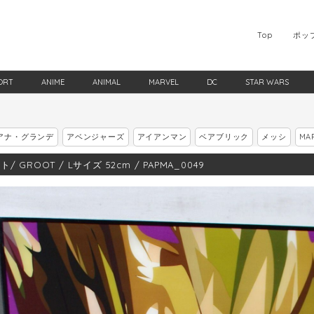
Top
ポッ
ORT
ANIME
ANIMAL
MARVEL
DC
STAR WARS
アナ・グランデ
アベンジャーズ
アイアンマン
ベアブリック
メッシ
MA
/ GROOT / Lサイズ 52cm / PAPMA_0049