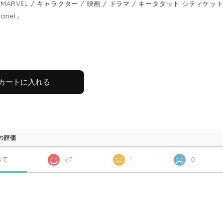
MARVEL / キャラクター / 映画 / ドラマ / キータタット シティケット / keet
panel」
カートに入れる
の評価
べて
67
1
0