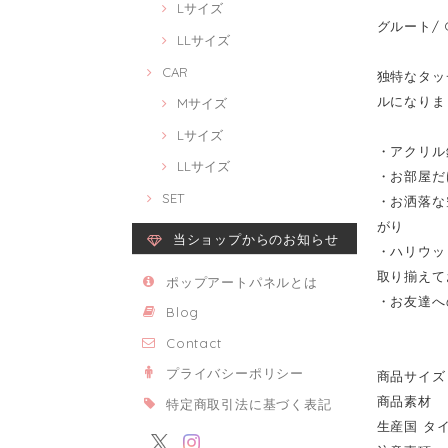
Lサイズ
グルート/ G
LLサイズ
CAR
独特なタッチ
ルになりま
Mサイズ
Lサイズ
・アクリル
LLサイズ
・お部屋だ
SET
・お洒落な
がり
当ショップからのお知らせ
・ハリウッ
取り揃えて
ポップアートパネルとは
・お友達へ
Blog
Contact
プライバシーポリシー
商品サイズ 
商品素材 
特定商取引法に基づく表記
生産国 タ