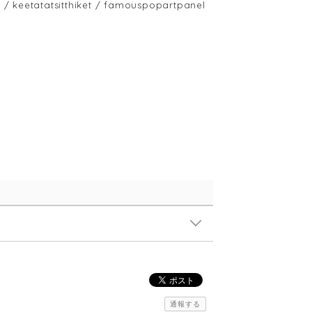
atatsitthiket / famouspopartpanel
通報する