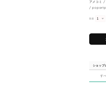
アメコミ / 
/ popart
数量
ショップ
す