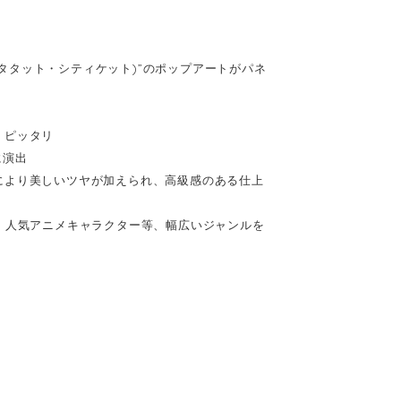
(キータタット・シティケット)”のポップアートがパネ
、ピッタリ
に演出
により美しいツヤが加えられ、高級感のある仕上
、人気アニメキャラクター等、幅広いジャンルを