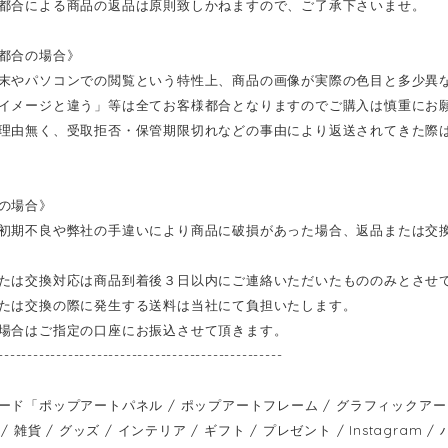
都合による商品の返品は原則致しかねますので、ご了承下さいませ。
都合の場合》
末やパソコンでの閲覧という特性上、商品の画像が実際の色目と多少異
イメージと違う」等は全てお客様都合となりますのでご購入は慎重にお
理由無く、受取拒否・保管期限切れなどの事由により返送されてきた際
の場合》
初期不良や弊社の手違いにより商品に破損があった場合、返品または交
たは交換対応は商品到着後３日以内にご連絡いただいたもののみとさせ
たは交換の際に発生する送料は当社にて負担いたします。
場合はご指定の口座にお振込させて頂きます。
-------------------------------------------------
ード「ポップアートパネル / ポップアートフレーム / グラフィックアートパ
/ 雑貨 / グッズ / インテリア / ギフト / プレゼント / Instagram