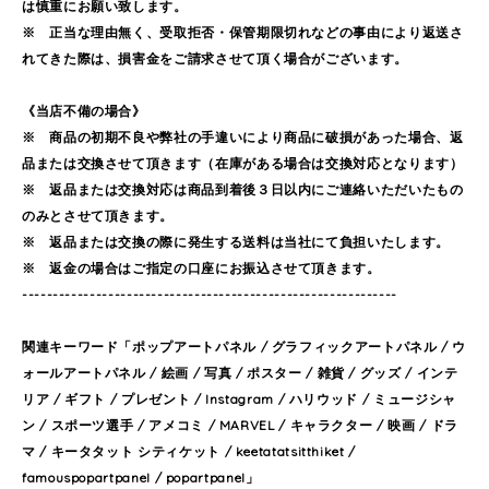
は慎重にお願い致します。
※ 正当な理由無く、受取拒否・保管期限切れなどの事由により返送さ
れてきた際は、損害金をご請求させて頂く場合がございます。
《当店不備の場合》
※ 商品の初期不良や弊社の手違いにより商品に破損があった場合、返
品または交換させて頂きます（在庫がある場合は交換対応となります）
※ 返品または交換対応は商品到着後３日以内にご連絡いただいたもの
のみとさせて頂きます。
※ 返品または交換の際に発生する送料は当社にて負担いたします。
※ 返金の場合はご指定の口座にお振込させて頂きます。
-------------------------------------------------------------
関連キーワード「ポップアートパネル / グラフィックアートパネル / ウ
ォールアートパネル / 絵画 / 写真 / ポスター / 雑貨 / グッズ / インテ
リア / ギフト / プレゼント / Instagram / ハリウッド / ミュージシャ
ン / スポーツ選手 / アメコミ / MARVEL / キャラクター / 映画 / ドラ
マ / キータタット シティケット / keetatatsitthiket /
famouspopartpanel / popartpanel」