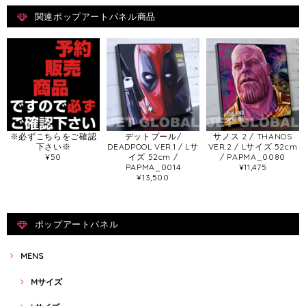
関連ポップアートパネル商品
※必ずこちらをご確認
デットプール/
サノス 2 / THANOS
下さい※
DEADPOOL VER.1 / Lサ
VER.2 / Lサイズ 52cm
¥50
イズ 52cm /
/ PAPMA_0080
PAPMA_0014
¥11,475
¥13,500
ポップアートパネル
MENS
Mサイズ