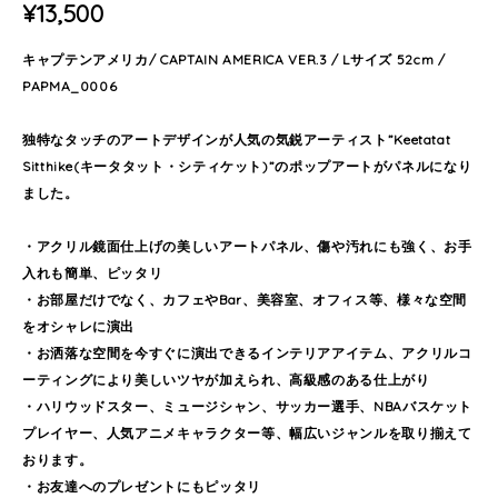
¥13,500
キャプテンアメリカ/ CAPTAIN AMERICA VER.3 / Lサイズ 52cm /
PAPMA_0006
独特なタッチのアートデザインが人気の気鋭アーティスト”Keetatat
Sitthike(キータタット・シティケット)”のポップアートがパネルになり
ました。
・アクリル鏡面仕上げの美しいアートパネル、傷や汚れにも強く、お手
入れも簡単、ピッタリ
・お部屋だけでなく、カフェやBar、美容室、オフィス等、様々な空間
をオシャレに演出
・お洒落な空間を今すぐに演出できるインテリアアイテム、アクリルコ
ーティングにより美しいツヤが加えられ、高級感のある仕上がり
・ハリウッドスター、ミュージシャン、サッカー選手、NBAバスケット
プレイヤー、人気アニメキャラクター等、幅広いジャンルを取り揃えて
おります。
・お友達へのプレゼントにもピッタリ