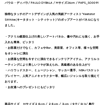
パウロ・ディバラ/ PAULO DYBALA / Mサイズ26cm / PAPS_SO0091
独特なタッチのアートデザインが人気の気鋭アーティスト”Keetatat
Sitthike(キータタット・シティケット)”のポップアートがパネルになり
ました。
・アクリル鏡面仕上げの美しいアートパネル、傷や汚れにも強く、お手
入れも簡単、ピッタリ
・お部屋だけでなく、カフェやBar、美容室、オフィス等、様々な空間
をオシャレに演出
・お洒落な空間を今すぐに演出できるインテリアアイテム、アクリルコ
ーティングにより美しいツヤが加えられ、高級感のある仕上がり
・ハリウッドスター、ミュージシャン、サッカー選手、NBAバスケット
プレイヤー、人気アニメキャラクター等、幅広いジャンルを取り揃えて
おります。
・お友達へのプレゼントにもピッタリ
商品サイズ Mサイズ２６cm / ２６cm / ３cm（タテ/ ヨコ/ 奥行