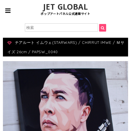
JET GLOBAL
ポップアートパネル公式通販サイト
チアルート イムウェ(STARWARS) / CHIRRUT IMWE / Ｍサ
イズ 26cm / PAPSW_0040