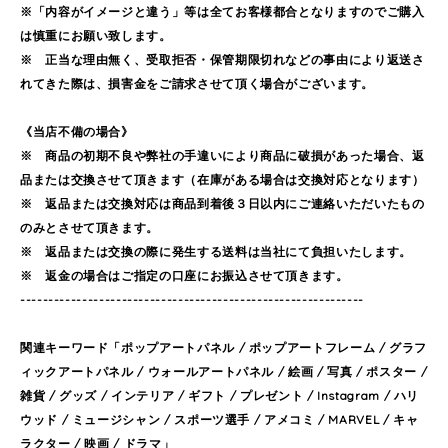
※「内容がイメージと違う」等は全てお客様都合となりますのでご購入
は慎重にお願い致します。
※ 正当な理由無く、受取拒否・保管期限切れなどの事由により返送さ
れてきた際は、損害金をご請求させて頂く場合がございます。
《当店不備の場合》
※ 商品の初期不良や弊社の手違いにより商品に破損があった場合、返
品または交換させて頂きます（在庫がある場合は交換対応となります）
※ 返品または交換対応は商品到着後３日以内にご連絡いただいたもの
のみとさせて頂きます。
※ 返品または交換の際に発生する送料は当社にて負担いたします。
※ 返金の場合はご指定の口座にお振込させて頂きます。
-------------------------------------------------------------
関連キーワード「ポップアートパネル / ポップアートフレーム / グラフ
ィックアートパネル / ウォールアートパネル / 絵画 / 写真 / ポスター /
雑貨 / グッズ / インテリア / ギフト / プレゼント / Instagram / ハリ
ウッド / ミュージシャン / スポーツ選手 / アメコミ / MARVEL / キャ
ラクター / 映画 / ドラマ」