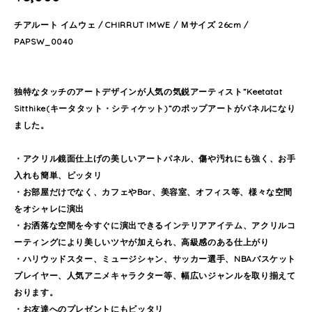
チアルート イムウェ / CHIRRUT IMWE / Ｍサイズ 26cm /
PAPSW_0040
独特なタッチのアートデザインが人気の気鋭アーティスト”Keetatat
Sitthike(キータタット・シティケット)”のポップアートがパネルになり
ました。
・アクリル鏡面仕上げの美しいアートパネル、傷や汚れにも強く、お手
入れも簡単、ピッタリ
・お部屋だけでなく、カフェやBar、美容室、オフィス等、様々な空間
をオシャレに演出
・お洒落な空間を今すぐに演出できるインテリアアイテム、アクリルコ
ーティングにより美しいツヤが加えられ、高級感のある仕上がり
・ハリウッドスター、ミュージシャン、サッカー選手、NBAバスケット
プレイヤー、人気アニメキャラクター等、幅広いジャンルを取り揃えて
おります。
・お友達へのプレゼントにもピッタリ