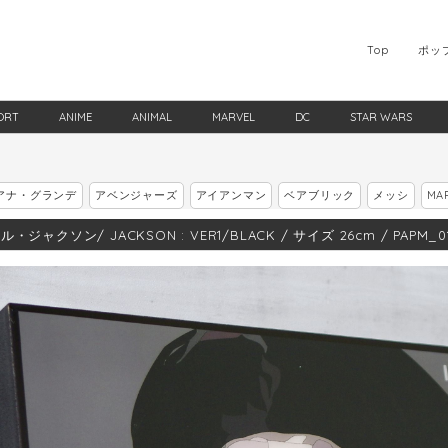
Top
ポッ
ORT
ANIME
ANIMAL
MARVEL
DC
STAR WARS
アナ・グランデ
アベンジャーズ
アイアンマン
ベアブリック
メッシ
MA
・ジャクソン/ JACKSON : VER1/BLACK / サイズ 26cm / PAPM_0