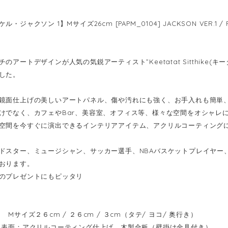
・ジャクソン 1】Mサイズ26cm [PAPM_0104] JACKSON VER.1 / PO
のアートデザインが人気の気鋭アーティスト”Keetatat Sitthike
した。
鏡面仕上げの美しいアートパネル、傷や汚れにも強く、お手入れも簡単
けでなく、カフェやBar、美容室、オフィス等、様々な空間をオシャレ
空間を今すぐに演出できるインテリアアイテム、アクリルコーティング
ドスター、ミュージシャン、サッカー選手、NBAバスケットプレイヤー
おります。
のプレゼントにもピッタリ
Mサイズ２６cm / ２６cm / ３cm（タテ/ ヨコ/ 奥行き）
表面：アクリルコーティング仕上げ 木製合板（壁掛け金具付き）