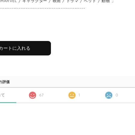
MARVEL / キャラクター / 映画 / ドラマ / ペット / 動物 」
-------------------------------------------------
カートに入れる
の評価
べて
67
1
0