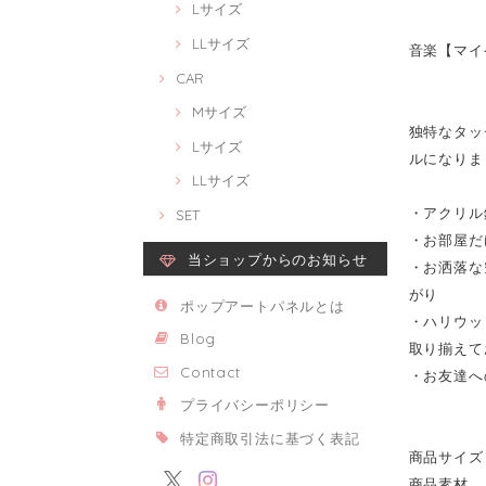
Lサイズ
LLサイズ
音楽【マイケル
CAR
Mサイズ
独特なタッチ
Lサイズ
ルになりま
LLサイズ
・アクリル
SET
・お部屋だ
当ショップからのお知らせ
・お洒落な
がり
ポップアートパネルとは
・ハリウッ
Blog
取り揃えて
Contact
・お友達へ
プライバシーポリシー
特定商取引法に基づく表記
商品サイズ 
商品素材 