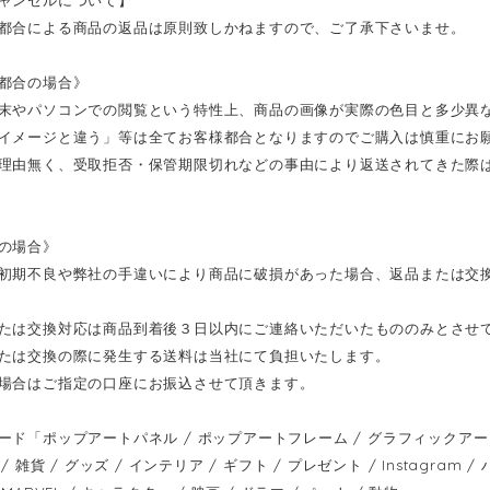
都合による商品の返品は原則致しかねますので、ご了承下さいませ。
都合の場合》
末やパソコンでの閲覧という特性上、商品の画像が実際の色目と多少異
イメージと違う」等は全てお客様都合となりますのでご購入は慎重にお
理由無く、受取拒否・保管期限切れなどの事由により返送されてきた際
の場合》
初期不良や弊社の手違いにより商品に破損があった場合、返品または交
たは交換対応は商品到着後３日以内にご連絡いただいたもののみとさせ
たは交換の際に発生する送料は当社にて負担いたします。
場合はご指定の口座にお振込させて頂きます。
ード「ポップアートパネル / ポップアートフレーム / グラフィックアートパ
/ 雑貨 / グッズ / インテリア / ギフト / プレゼント / Instagram