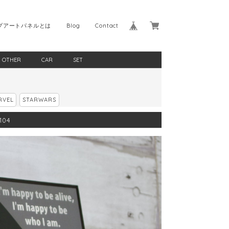
プアートパネルとは
Blog
Contact
OTHER
CAR
SET
RVEL
STARWARS
104