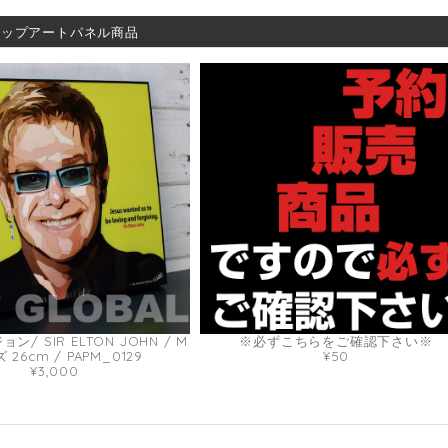
ポップアートパネル商品
/ SIR ELTON JOHN / M
※必ずこちらをご確認下さい※
 26cm / PAPM_0129
¥50
¥3,000