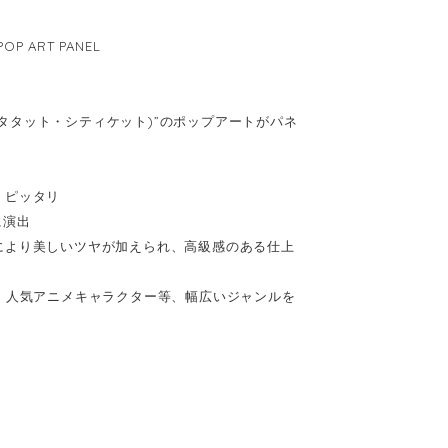
P ART PANEL
(キータタット・シティケット)”のポップアートがパネ
、ピッタリ
に演出
により美しいツヤが加えられ、高級感のある仕上
、人気アニメキャラクター等、幅広いジャンルを