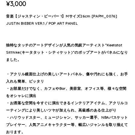
¥3,000
音楽【ジャスティン・ビーバー 1】Mサイズ26cm [PAPM_0076]
JUSTIN BIEBER VER.1 / POP ART PANEL
独特なタッチのアートデザインが人気の気鋭アーティスト”Keetatat
Sitthike(キータタット・シティケット)”のポップアートがパネルになり
ました。
・アクリル鏡面仕上げの美しいアートパネル、傷や汚れにも強く、お手
入れも簡単、ピッタリ
・お部屋だけでなく、カフェやBar、美容室、オフィス等、様々な空間
をオシャレに演出
・お洒落な空間を今すぐに演出できるインテリアアイテム、アクリルコ
ーティングにより美しいツヤが加えられ、高級感のある仕上がり
・ハリウッドスター、ミュージシャン、サッカー選手、NBAバスケット
プレイヤー、人気アニメキャラクター等、幅広いジャンルを取り揃えて
おります。