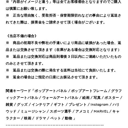
※「内容がイメージと違う」等は全てお客様都合となりますのでご購入
は慎重にお願い致します。
※ 正当な理由無く、受取拒否・保管期限切れなどの事由により返送さ
れてきた際は、損害金をご請求させて頂く場合がございます。
《当店不備の場合》
※ 商品の初期不良や弊社の手違いにより商品に破損があった場合、返
品または交換させて頂きます（在庫がある場合は交換対応となります）
※ 返品または交換対応は商品到着後３日以内にご連絡いただいたもの
のみとさせて頂きます。
※ 返品または交換の際に発生する送料は当社にて負担いたします。
※ 返金の場合はご指定の口座にお振込させて頂きます。
関連キーワード「ポップアートパネル / ポップアートフレーム / グラフ
ィックアートパネル / ウォールアートパネル / 絵画 / 写真 / ポスター /
雑貨 / グッズ / インテリア / ギフト / プレゼント / Instagram / ハリ
ウッド / ミュージシャン / スポーツ選手 / アメコミ / MARVEL / キャ
ラクター / 映画 / ドラマ / ペット / 動物 」
-------------------------------------------------------------