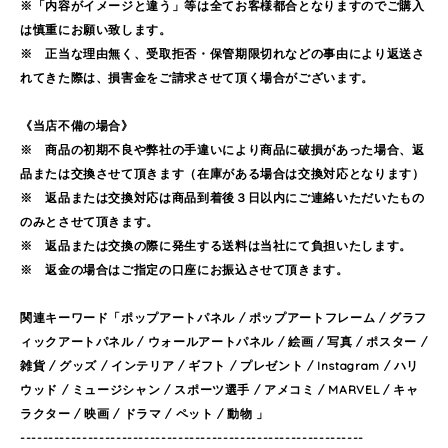
※「内容がイメージと違う」等は全てお客様都合となりますのでご購入
は慎重にお願い致します。
※ 正当な理由無く、受取拒否・保管期限切れなどの事由により返送さ
れてきた際は、損害金をご請求させて頂く場合がございます。
《当店不備の場合》
※ 商品の初期不良や弊社の手違いにより商品に破損があった場合、返
品または交換させて頂きます（在庫がある場合は交換対応となります）
※ 返品または交換対応は商品到着後３日以内にご連絡いただいたもの
のみとさせて頂きます。
※ 返品または交換の際に発生する送料は当社にて負担いたします。
※ 返金の場合はご指定の口座にお振込させて頂きます。
関連キーワード「ポップアートパネル / ポップアートフレーム / グラフ
ィックアートパネル / ウォールアートパネル / 絵画 / 写真 / ポスター /
雑貨 / グッズ / インテリア / ギフト / プレゼント / Instagram / ハリ
ウッド / ミュージシャン / スポーツ選手 / アメコミ / MARVEL / キャ
ラクター / 映画 / ドラマ / ペット / 動物 」
-------------------------------------------------------------