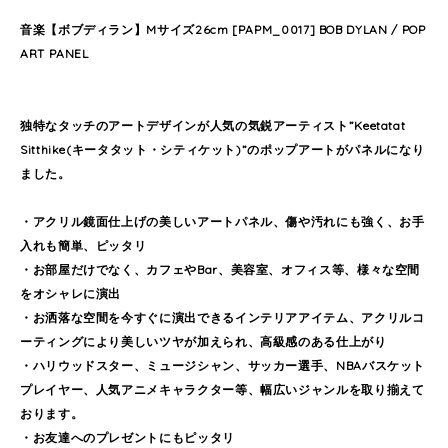
音楽【ボブディラン】Mサイズ26cm [PAPM_0017] BOB DYLAN / POP
ART PANEL
独特なタッチのアートデザインが人気の気鋭アーティスト”Keetatat
Sitthike(キータタット・シティケット)”のポップアートがパネルになり
ました。
・アクリル鏡面仕上げの美しいアートパネル、傷や汚れにも強く、お手
入れも簡単、ピッタリ
・お部屋だけでなく、カフェやBar、美容室、オフィス等、様々な空間
をオシャレに演出
・お洒落な空間を今すぐに演出できるインテリアアイテム、アクリルコ
ーティングにより美しいツヤが加えられ、高級感のある仕上がり
・ハリウッドスター、ミュージシャン、サッカー選手、NBAバスケット
プレイヤー、人気アニメキャラクター等、幅広いジャンルを取り揃えて
おります。
・お友達へのプレゼントにもピッタリ