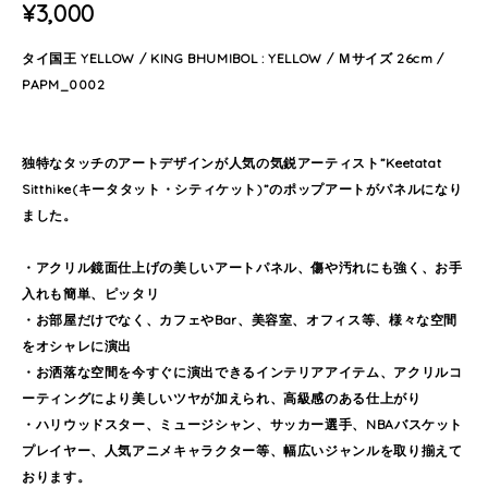
¥3,000
タイ国王 YELLOW / KING BHUMIBOL : YELLOW / Ｍサイズ 26cm /
PAPM_0002
独特なタッチのアートデザインが人気の気鋭アーティスト”Keetatat
Sitthike(キータタット・シティケット)”のポップアートがパネルになり
ました。
・アクリル鏡面仕上げの美しいアートパネル、傷や汚れにも強く、お手
入れも簡単、ピッタリ
・お部屋だけでなく、カフェやBar、美容室、オフィス等、様々な空間
をオシャレに演出
・お洒落な空間を今すぐに演出できるインテリアアイテム、アクリルコ
ーティングにより美しいツヤが加えられ、高級感のある仕上がり
・ハリウッドスター、ミュージシャン、サッカー選手、NBAバスケット
プレイヤー、人気アニメキャラクター等、幅広いジャンルを取り揃えて
おります。