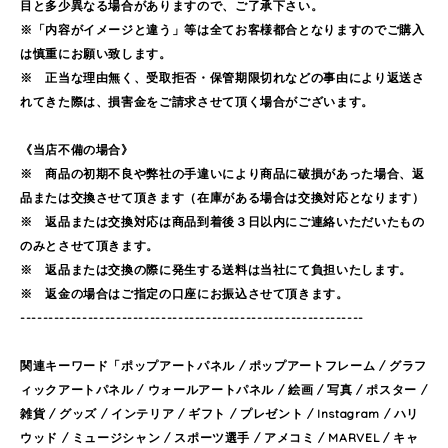
目と多少異なる場合がありますので、ご了承下さい。
※「内容がイメージと違う」等は全てお客様都合となりますのでご購入
は慎重にお願い致します。
※ 正当な理由無く、受取拒否・保管期限切れなどの事由により返送さ
れてきた際は、損害金をご請求させて頂く場合がございます。
《当店不備の場合》
※ 商品の初期不良や弊社の手違いにより商品に破損があった場合、返
品または交換させて頂きます（在庫がある場合は交換対応となります）
※ 返品または交換対応は商品到着後３日以内にご連絡いただいたもの
のみとさせて頂きます。
※ 返品または交換の際に発生する送料は当社にて負担いたします。
※ 返金の場合はご指定の口座にお振込させて頂きます。
-------------------------------------------------------------
関連キーワード「ポップアートパネル / ポップアートフレーム / グラフ
ィックアートパネル / ウォールアートパネル / 絵画 / 写真 / ポスター /
雑貨 / グッズ / インテリア / ギフト / プレゼント / Instagram / ハリ
ウッド / ミュージシャン / スポーツ選手 / アメコミ / MARVEL / キャ