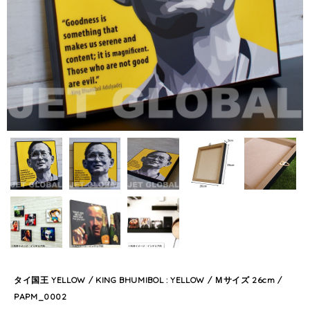
タイ国王 YELLOW / KING BHUMIBOL : YELLOW / Ｍサイズ 26cm /
PAPM_0002