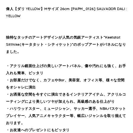
偉人【ダリ YELLOW】Mサイズ 26cm [PAPM_0126] SALVADOR DALI :
YELLOW
独特なタッチのアートデザインが人気の気鋭アーティスト”Keetatat
Sitthike(キータタット・シティケット)”のポップアートがパネルになり
ました。
・アクリル鏡面仕上げの美しいアートパネル、傷や汚れにも強く、お手
入れも簡単、ピッタリ
・お部屋だけでなく、カフェやBar、美容室、オフィス等、様々な空間
をオシャレに演出
・お洒落な空間を今すぐに演出できるインテリアアイテム、アクリルコ
ーティングにより美しいツヤが加えられ、高級感のある仕上がり
・ハリウッドスター、ミュージシャン、サッカー選手、NBAバスケット
プレイヤー、人気アニメキャラクター等、幅広いジャンルを取り揃えて
おります。
・お友達へのプレゼントにもピッタリ