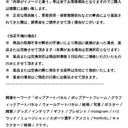
※「内容がイメージと違う」等は全てお客様都合となりますのでご購入
は慎重にお願い致します。
※ 正当な理由無く、受取拒否・保管期限切れなどの事由により返送さ
れてきた際は、損害金をご請求させて頂く場合がございます。
《当店不備の場合》
※ 商品の初期不良や弊社の手違いにより商品に破損があった場合、返
品または交換させて頂きます（在庫がある場合は交換対応となります）
※ 返品または交換対応は商品到着後３日以内にご連絡いただいたもの
のみとさせて頂きます。
※ 返品または交換の際に発生する送料は当社にて負担いたします。
※ 返金の場合はご指定の口座にお振込させて頂きます。
-------------------------------------------------------------
関連キーワード「ポップアートパネル / ポップアートフレーム / グラフ
ィックアートパネル / ウォールアートパネル / 絵画 / 写真 / ポスター /
雑貨 / グッズ / インテリア / ギフト / プレゼント / Instagram / ハリ
ウッド / ミュージシャン / スポーツ選手 / アメコミ / MARVEL / キャ
ラクター / 映画 / ドラマ」