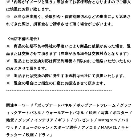
※「内容がイメージと違う」等は全てお客様都合となりますのでご購入
は慎重にお願い致します。
※ 正当な理由無く、受取拒否・保管期限切れなどの事由により返送さ
れてきた際は、損害金をご請求させて頂く場合がございます。
《当店不備の場合》
※ 商品の初期不良や弊社の手違いにより商品に破損があった場合、返
品または交換させて頂きます（在庫がある場合は交換対応となります）
※ 返品または交換対応は商品到着後３日以内にご連絡いただいたもの
のみとさせて頂きます。
※ 返品または交換の際に発生する送料は当社にて負担いたします。
※ 返金の場合はご指定の口座にお振込させて頂きます。
-------------------------------------------------------------
関連キーワード「ポップアートパネル / ポップアートフレーム / グラフ
ィックアートパネル / ウォールアートパネル / 絵画 / 写真 / ポスター /
雑貨 / グッズ / インテリア / ギフト / プレゼント / Instagram / ハリ
ウッド / ミュージシャン / スポーツ選手 / アメコミ / MARVEL / キャ
ラクター / 映画 / ドラマ」