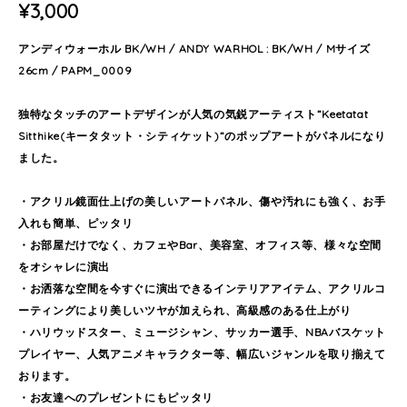
¥3,000
アンディウォーホル BK/WH / ANDY WARHOL : BK/WH / Mサイズ
26cm / PAPM_0009
独特なタッチのアートデザインが人気の気鋭アーティスト”Keetatat
Sitthike(キータタット・シティケット)”のポップアートがパネルになり
ました。
・アクリル鏡面仕上げの美しいアートパネル、傷や汚れにも強く、お手
入れも簡単、ピッタリ
・お部屋だけでなく、カフェやBar、美容室、オフィス等、様々な空間
をオシャレに演出
・お洒落な空間を今すぐに演出できるインテリアアイテム、アクリルコ
ーティングにより美しいツヤが加えられ、高級感のある仕上がり
・ハリウッドスター、ミュージシャン、サッカー選手、NBAバスケット
プレイヤー、人気アニメキャラクター等、幅広いジャンルを取り揃えて
おります。
・お友達へのプレゼントにもピッタリ