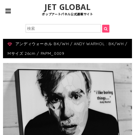
JET GLOBAL
ポップアートパネル公式通販サイト
アンディウォーホル BK/WH / ANDY WARHOL : BK/WH /
Mサイズ 26cm / PAPM_0009