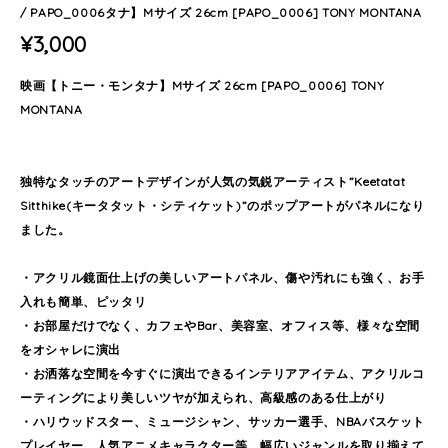
/ PAPO_0006タナ】Mサイズ 26cm [PAPO_0006] TONY MONTANA
¥3,000
映画【トニー・モンタナ】Mサイズ 26cm [PAPO_0006] TONY
MONTANA
独特なタッチのアートデザインが人気の気鋭アーティスト”Keetatat
Sitthike(キータタット・シティケット)”のポップアートがパネルになり
ました。
・アクリル鏡面仕上げの美しいアートパネル、傷や汚れにも強く、お手
入れも簡単、ピッタリ
・お部屋だけでなく、カフェやBar、美容室、オフィス等、様々な空間
をオシャレに演出
・お洒落な空間を今すぐに演出できるインテリアアイテム、アクリルコ
ーティングにより美しいツヤが加えられ、高級感のある仕上がり
・ハリウッドスター、ミュージシャン、サッカー選手、NBAバスケット
プレイヤー、人気アニメキャラクター等、幅広いジャンルを取り揃えて