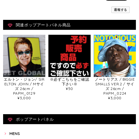
通報する
関連ポップアートパネル商品
エルトン・ジョン/ SIR
※必ずこちらをご確認
ノートリアス / BIGGIE
ELTON JOHN / Mサイ
下さい※
SMALLS VER.2 / サイ
ズ 26cm /
¥50
ズ 26cm /
PAPM_0129
PAPM_0224
¥3,000
¥3,000
ポップアートパネル
MENS