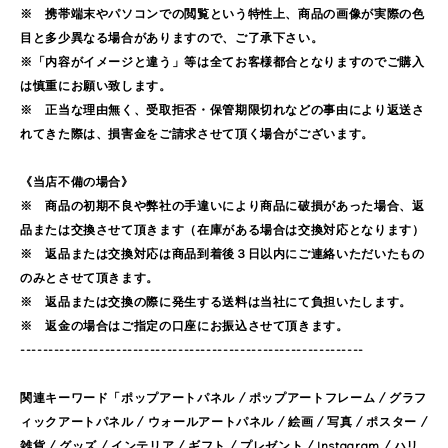
※ 携帯端末やパソコンでの閲覧という特性上、商品の画像が実際の色
目と多少異なる場合がありますので、ご了承下さい。
※「内容がイメージと違う」等は全てお客様都合となりますのでご購入
は慎重にお願い致します。
※ 正当な理由無く、受取拒否・保管期限切れなどの事由により返送さ
れてきた際は、損害金をご請求させて頂く場合がございます。
《当店不備の場合》
※ 商品の初期不良や弊社の手違いにより商品に破損があった場合、返
品または交換させて頂きます（在庫がある場合は交換対応となります）
※ 返品または交換対応は商品到着後３日以内にご連絡いただいたもの
のみとさせて頂きます。
※ 返品または交換の際に発生する送料は当社にて負担いたします。
※ 返金の場合はご指定の口座にお振込させて頂きます。
-------------------------------------------------------------
関連キーワード「ポップアートパネル / ポップアートフレーム / グラフ
ィックアートパネル / ウォールアートパネル / 絵画 / 写真 / ポスター /
雑貨 / グッズ / インテリア / ギフト / プレゼント / Instagram / ハリ