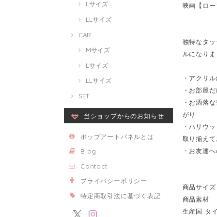
Lサイズ
映画【ローガン
LLサイズ
CAR
独特なタッチ
Mサイズ
ルになりま
Lサイズ
・アクリル
LLサイズ
・お部屋だ
SET
・お洒落な
がり
当ショップからのお知らせ
・ハリウッ
ポップアートパネルとは
取り揃えて
・お友達へ
Blog
Contact
プライバシーポリシー
商品サイズ 
特定商取引法に基づく表記
商品素材 
生産国 タ