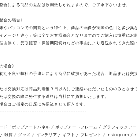
都合による商品の返品は原則致しかねますので、ご了承下さいませ。
都合の場合》
末やパソコンでの閲覧という特性上、商品の画像が実際の色目と多少異
イメージと違う」等は全てお客様都合となりますのでご購入は慎重にお
理由無く、受取拒否・保管期限切れなどの事由により返送されてきた際
の場合》
初期不良や弊社の手違いにより商品に破損があった場合、返品または交
たは交換対応は商品到着後３日以内にご連絡いただいたもののみとさせ
たは交換の際に発生する送料は当社にて負担いたします。
場合はご指定の口座にお振込させて頂きます。
-------------------------------------------------
ード「ポップアートパネル / ポップアートフレーム / グラフィックアートパ
/ 雑貨 / グッズ / インテリア / ギフト / プレゼント / Instagram