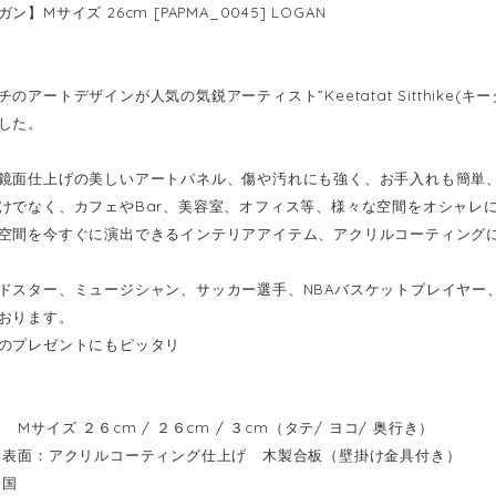
】Mサイズ 26cm [PAPMA_0045] LOGAN
のアートデザインが人気の気鋭アーティスト”Keetatat Sitthike
した。
鏡面仕上げの美しいアートパネル、傷や汚れにも強く、お手入れも簡単
けでなく、カフェやBar、美容室、オフィス等、様々な空間をオシャレ
空間を今すぐに演出できるインテリアアイテム、アクリルコーティング
ドスター、ミュージシャン、サッカー選手、NBAバスケットプレイヤー
おります。
のプレゼントにもピッタリ
Mサイズ ２６cm / ２６cm / ３cm（タテ/ ヨコ/ 奥行き）
表面：アクリルコーティング仕上げ 木製合板（壁掛け金具付き）
イ国