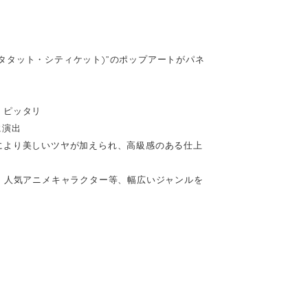
(キータタット・シティケット)”のポップアートがパネ
、ピッタリ
に演出
により美しいツヤが加えられ、高級感のある仕上
、人気アニメキャラクター等、幅広いジャンルを