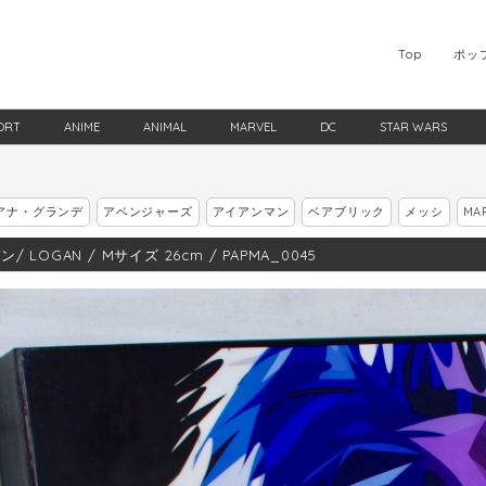
Top
ポッ
ORT
ANIME
ANIMAL
MARVEL
DC
STAR WARS
アナ・グランデ
アベンジャーズ
アイアンマン
ベアブリック
メッシ
MA
/ LOGAN / Mサイズ 26cm / PAPMA_0045