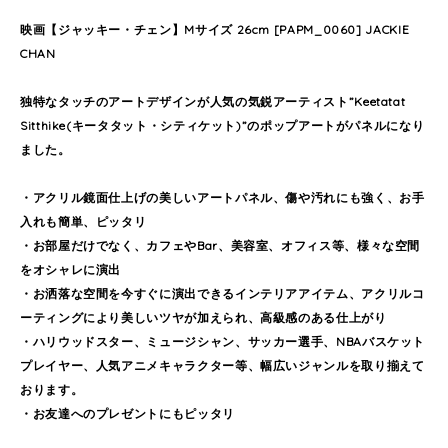
映画【ジャッキー・チェン】Mサイズ 26cm [PAPM_0060] JACKIE
CHAN
独特なタッチのアートデザインが人気の気鋭アーティスト”Keetatat
Sitthike(キータタット・シティケット)”のポップアートがパネルになり
ました。
・アクリル鏡面仕上げの美しいアートパネル、傷や汚れにも強く、お手
入れも簡単、ピッタリ
・お部屋だけでなく、カフェやBar、美容室、オフィス等、様々な空間
をオシャレに演出
・お洒落な空間を今すぐに演出できるインテリアアイテム、アクリルコ
ーティングにより美しいツヤが加えられ、高級感のある仕上がり
・ハリウッドスター、ミュージシャン、サッカー選手、NBAバスケット
プレイヤー、人気アニメキャラクター等、幅広いジャンルを取り揃えて
おります。
・お友達へのプレゼントにもピッタリ