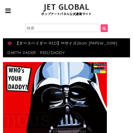
JET GLOBAL
ポップアートパネル公式通販サイト
【ダースベイダー RED】Mサイズ26cm [PAPSW_0018]
DARTH VADER : RED/DADDY