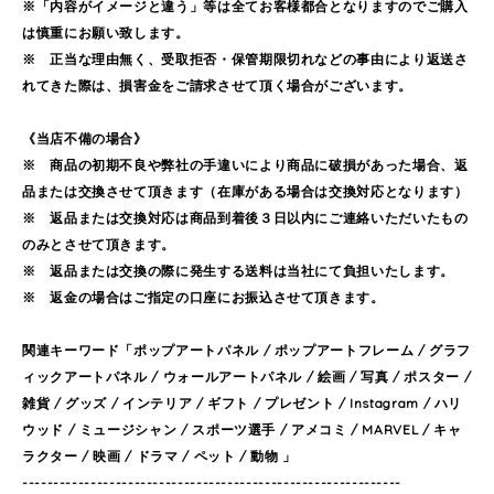
※「内容がイメージと違う」等は全てお客様都合となりますのでご購入
は慎重にお願い致します。
※ 正当な理由無く、受取拒否・保管期限切れなどの事由により返送さ
れてきた際は、損害金をご請求させて頂く場合がございます。
《当店不備の場合》
※ 商品の初期不良や弊社の手違いにより商品に破損があった場合、返
品または交換させて頂きます（在庫がある場合は交換対応となります）
※ 返品または交換対応は商品到着後３日以内にご連絡いただいたもの
のみとさせて頂きます。
※ 返品または交換の際に発生する送料は当社にて負担いたします。
※ 返金の場合はご指定の口座にお振込させて頂きます。
関連キーワード「ポップアートパネル / ポップアートフレーム / グラフ
ィックアートパネル / ウォールアートパネル / 絵画 / 写真 / ポスター /
雑貨 / グッズ / インテリア / ギフト / プレゼント / Instagram / ハリ
ウッド / ミュージシャン / スポーツ選手 / アメコミ / MARVEL / キャ
ラクター / 映画 / ドラマ / ペット / 動物 」
-------------------------------------------------------------