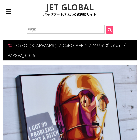
JET GLOBAL
ポップアートパネル公式通販サイト
C3PO（STARWARS）/ C3PO VER.2 / Mサイズ 26cm /
PAPSW_0005