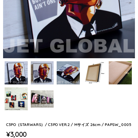
C3PO（STARWARS）/ C3PO VER.2 / Mサイズ 26cm / PAPSW_0005
¥3,000