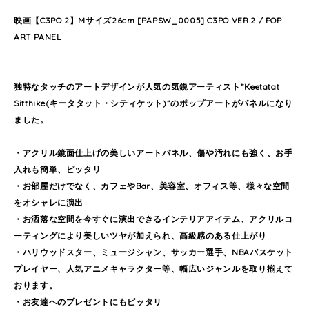
映画【C3PO 2】Mサイズ26cm [PAPSW_0005] C3PO VER.2 / POP
ART PANEL
独特なタッチのアートデザインが人気の気鋭アーティスト”Keetatat
Sitthike(キータタット・シティケット)”のポップアートがパネルになり
ました。
・アクリル鏡面仕上げの美しいアートパネル、傷や汚れにも強く、お手
入れも簡単、ピッタリ
・お部屋だけでなく、カフェやBar、美容室、オフィス等、様々な空間
をオシャレに演出
・お洒落な空間を今すぐに演出できるインテリアアイテム、アクリルコ
ーティングにより美しいツヤが加えられ、高級感のある仕上がり
・ハリウッドスター、ミュージシャン、サッカー選手、NBAバスケット
プレイヤー、人気アニメキャラクター等、幅広いジャンルを取り揃えて
おります。
・お友達へのプレゼントにもピッタリ