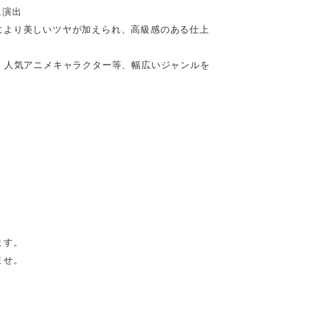
に演出
により美しいツヤが加えられ、高級感のある仕上
、人気アニメキャラクター等、幅広いジャンルを
ます。
ませ。