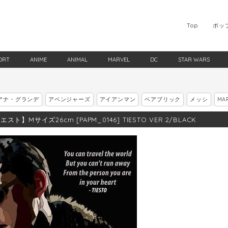
Top
ポッ
ORT
ANIME
ANIMAL
MARVEL
DC
STAR WARS
アナ・グランデ
アベンジャーズ
アイアンマン
ベアブリック
メッシ
MA
スト】Mサイズ26cm [PAPM_0146] TIESTO VER.2/BLACK