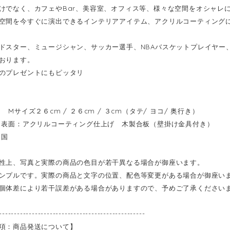
けでなく、カフェやBar、美容室、オフィス等、様々な空間をオシャレ
空間を今すぐに演出できるインテリアアイテム、アクリルコーティング
ドスター、ミュージシャン、サッカー選手、NBAバスケットプレイヤー
おります。
のプレゼントにもピッタリ
Mサイズ２６cm / ２６cm / ３cm（タテ/ ヨコ/ 奥行き）
表面：アクリルコーティング仕上げ 木製合板（壁掛け金具付き）
イ国
性上、写真と実際の商品の色目が若干異なる場合が御座います。
ンプルです。実際の商品と文字の位置、配色等変更がある場合が御座い
個体差により若干誤差がある場合がありますので、予めご了承ください
-------------------------------------------------
項：商品発送について】