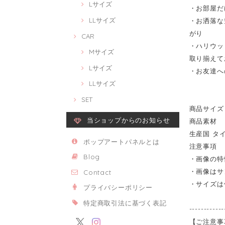
Lサイズ
・お部屋だ
LLサイズ
・お洒落な
がり
CAR
・ハリウッ
Mサイズ
取り揃えて
Lサイズ
・お友達へ
LLサイズ
SET
商品サイズ 
当ショップからのお知らせ
商品素材 
生産国 タ
ポップアートパネルとは
注意事項
Blog
・画像の特
・画像はサ
Contact
・サイズは
プライバシーポリシー
特定商取引法に基づく表記
------------
【ご注意事