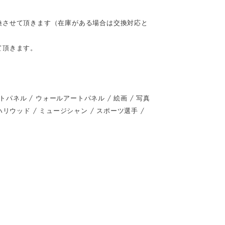
換させて頂きます（在庫がある場合は交換対応と
て頂きます。
ネル / ウォールアートパネル / 絵画 / 写真
 / ハリウッド / ミュージシャン / スポーツ選手 /