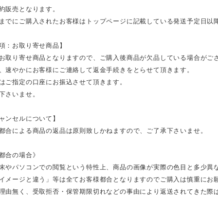
約販売となります。
までにご購入されたお客様はトップページに記載している発送予定日以
項：お取り寄せ商品】
お取り寄せ商品となりますので、ご購入後商品が欠品している場合がご
、速やかにお客様にご連絡して返金手続きをとらせて頂きます。
はご指定の口座にお振込させて頂きます。
下さいませ。
ャンセルについて】
都合による商品の返品は原則致しかねますので、ご了承下さいませ。
都合の場合》
末やパソコンでの閲覧という特性上、商品の画像が実際の色目と多少異
イメージと違う」等は全てお客様都合となりますのでご購入は慎重にお
理由無く、受取拒否・保管期限切れなどの事由により返送されてきた際