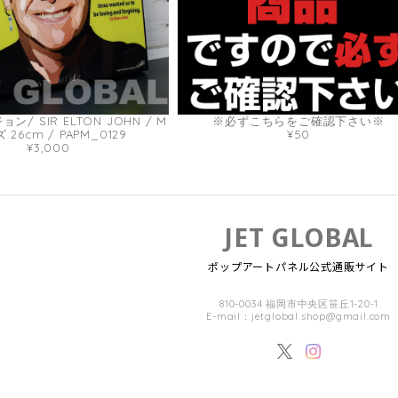
/ SIR ELTON JOHN / M
※必ずこちらをご確認下さい※
 26cm / PAPM_0129
¥50
¥3,000
JET GLOBAL
ポップアートパネル公式通販サイト
810-0034 福岡市中央区笹丘1-20-1
E-mail：
jetglobal.shop@gmail.com