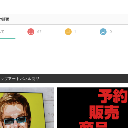
の評価
べて
67
1
0
ポップアートパネル商品