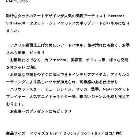
PAPM_0165
独特なタッチのアートデザインが人気の気鋭アーティスト”Keetatat
Sitthike(キータタット・シティケット)”のポップアートがパネルになり
ました。
・アクリル鏡面仕上げの美しいアートパネル、傷や汚れにも強く、お手
入れも簡単、ピッタリ
・お部屋だけでなく、カフェやBar、美容室、オフィス等、様々な空間
をオシャレに演出
・お洒落な空間を今すぐに演出できるインテリアアイテム、アクリルコ
ーティングにより美しいツヤが加えられ、高級感のある仕上がり
・ハリウッドスター、ミュージシャン、サッカー選手、NBAバスケット
プレイヤー、人気アニメキャラクター等、幅広いジャンルを取り揃えて
おります。
・お友達へのプレゼントにもピッタリ
商品サイズ Mサイズ２６cm / ２６cm / ３cm（タテ/ ヨコ/ 奥行