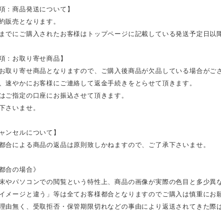
項：商品発送について】
約販売となります。
までにご購入されたお客様はトップページに記載している発送予定日以
項：お取り寄せ商品】
お取り寄せ商品となりますので、ご購入後商品が欠品している場合がご
、速やかにお客様にご連絡して返金手続きをとらせて頂きます。
はご指定の口座にお振込させて頂きます。
下さいませ。
ャンセルについて】
都合による商品の返品は原則致しかねますので、ご了承下さいませ。
都合の場合》
末やパソコンでの閲覧という特性上、商品の画像が実際の色目と多少異
イメージと違う」等は全てお客様都合となりますのでご購入は慎重にお
理由無く、受取拒否・保管期限切れなどの事由により返送されてきた際