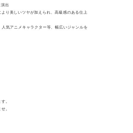
に演出
により美しいツヤが加えられ、高級感のある仕上
、人気アニメキャラクター等、幅広いジャンルを
ます。
ませ。