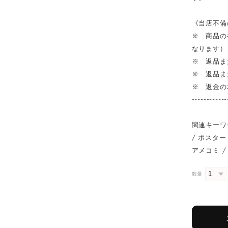
《当店不備
※ 商品の
なります）
※ 返品ま
※ 返品ま
※ 返金の
------------
関連キーワ
/ ポスター 
アメコミ / 
数量