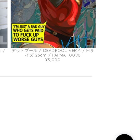
 /
デットプール / DEADPOOL VER.4 / Mサ
イズ 26cm / PAPMA_0090
¥3,000