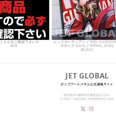
こちらをご確認下さい※
レッドガーディアン / RED GUARDIAN
¥50
Mサイズ 26cm / PAPMA_0082
¥3,000
JET GLOBAL
ポップアートパネル公式通販サイト
810-0034 福岡市中央区笹丘1-20-1
E-mail：
jetglobal.shop@gmail.com