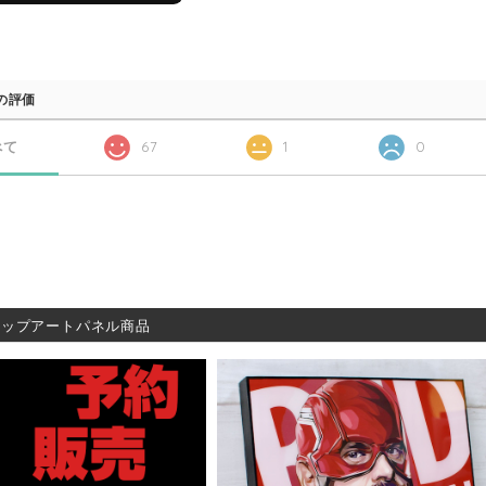
の評価
べて
67
1
0
ポップアートパネル商品