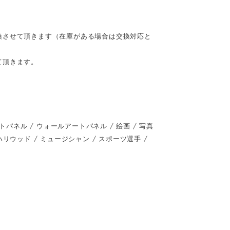
換させて頂きます（在庫がある場合は交換対応と
て頂きます。
ネル / ウォールアートパネル / 絵画 / 写真
 / ハリウッド / ミュージシャン / スポーツ選手 /