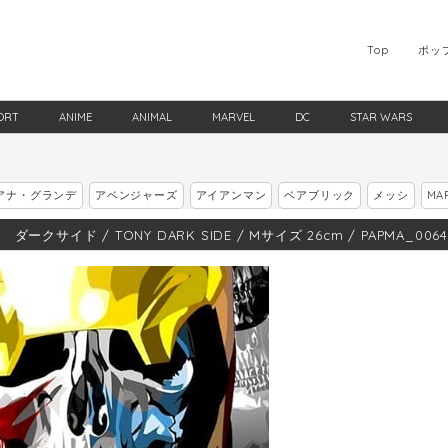
Top
ポッ
ORT
ANIME
ANIMAL
MARVEL
DC
STAR WARS
アナ・グランデ
アベンジャーズ
アイアンマン
ベアブリック
メッシ
MA
ダークサイド / TONY DARK SIDE / Mサイズ 26cm / PAPMA_006