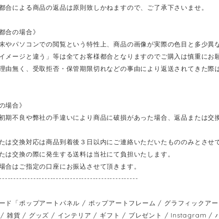
都合による商品の返品は原則致しかねますので、ご了承下さいませ。
都合の場合》
末やパソコンでの閲覧という特性上、商品の画像が実際の色目と多少異
イメージと違う」等は全てお客様都合となりますのでご購入は慎重にお
理由無く、受取拒否・保管期限切れなどの事由により返送されてきた際
の場合》
初期不良や弊社の手違いにより商品に破損があった場合、返品または交
たは交換対応は商品到着後３日以内にご連絡いただいたもののみとさせ
たは交換の際に発生する送料は当社にて負担いたします。
場合はご指定の口座にお振込させて頂きます。
-------------------------------------------------
ード「ポップアートパネル / ポップアートフレーム / グラフィックアートパ
/ 雑貨 / グッズ / インテリア / ギフト / プレゼント / Instagram