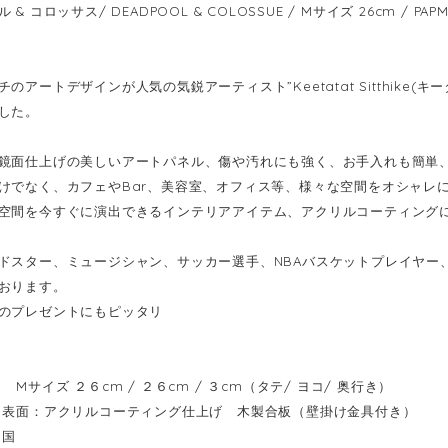
& コロッサス/ DEADPOOL & COLOSSUE / Mサイズ 26cm / PAPM
のアートデザインが人気の気鋭アーティスト”Keetatat Sitthike
した。
鏡面仕上げの美しいアートパネル、傷や汚れにも強く、お手入れも簡単
けでなく、カフェやBar、美容室、オフィス等、様々な空間をオシャレ
空間を今すぐに演出できるインテリアアイテム、アクリルコーティング
ドスター、ミュージシャン、サッカー選手、NBAバスケットプレイヤー
おります。
のプレゼントにもピッタリ
Mサイズ ２６cm / ２６cm / ３cm（タテ/ ヨコ/ 奥行き）
表面：アクリルコーティング仕上げ 木製合板（壁掛け金具付き）
イ国