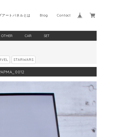
プアートパネルとは
Blog
Contact
OTHER
CAR
SET
RVEL
STARWARS
APMA_0012