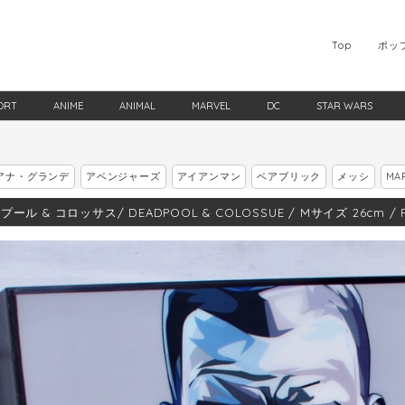
Top
ポッ
ORT
ANIME
ANIMAL
MARVEL
DC
STAR WARS
アナ・グランデ
アベンジャーズ
アイアンマン
ベアブリック
メッシ
MA
ール & コロッサス/ DEADPOOL & COLOSSUE / Mサイズ 26cm / P