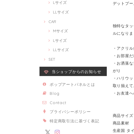
Lサイズ
デットプール 
LLサイズ
CAR
独特なタッチ
Mサイズ
ルになりま
Lサイズ
・アクリル
LLサイズ
・お部屋だ
SET
・お洒落な
がり
当ショップからのお知らせ
・ハリウッ
ポップアートパネルとは
取り揃えて
・お友達へ
Blog
Contact
プライバシーポリシー
商品サイズ 
特定商取引法に基づく表記
商品素材 
生産国 タ